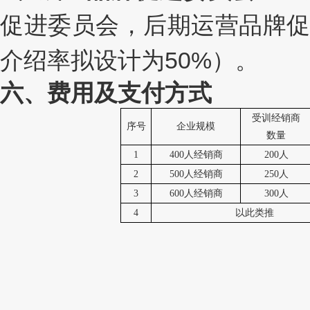
促进委员会，后期运营品牌
介绍率拟设计为
50%
）。
六、费用及支付方式
受训经销商
序号
企业规模
数量
1
400
人经销商
200
人
2
500
人经销商
250
人
3
600
人经销商
300
人
4
以此类推