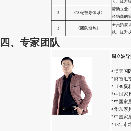
向、提升
帮助企业
2
《终端督导体系》
经销商的
全员拓展
3
《团队熔炼》
诚、提升
四、专家团队
周立波导
²
博天国
²
财智汇
²
《
99
赢
²
中国家
²
中国家
²
华东家
²
中国家
²
18
年市