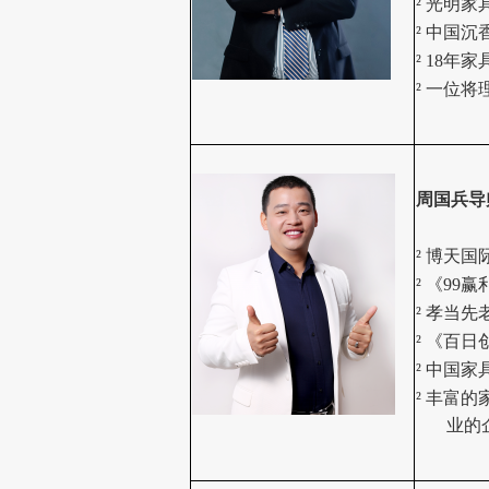
²
光明家
²
中国沉
²
18
年家
²
一位将
周国兵导
²
博天国
²
《
99
赢
²
孝当先
²
《百日
²
中国家
²
丰富的
业的