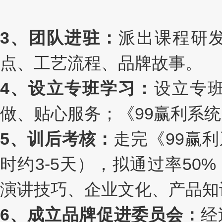
3、团队进驻：
派出课程研
点、工艺流程、品牌故事。
4
、设立专班学习：
设立专
做、贴心服务；《
99
赢利系统
5、训后考核：
走完《
99
赢利
时约
3-5
天），拟通过率
50%
演讲技巧、企业文化、产品知
6、成立品牌促进委员会：
经