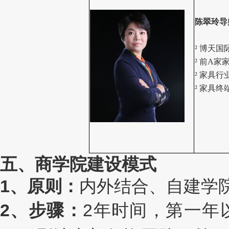
陈翠玲导
²
博天国
²
前
A
家
²
家具行
²
家具终
五、商学院建设模式
1
、原则：
内外结合、自建学
2、步骤：
2
年时间，第一年