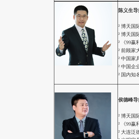
陈义生导
²
博天国
²
博天国
²
《
99
赢
²
前顾家
²
中国家
²
中国企
²
国内知
侯德峰导
²
博天国
²
《
99
赢
²
大连泛