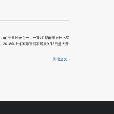
力的专业展会之一，一直以“智能家居技术综
2018年上海国际智能家居展9月3日盛大开
阅读全文 »