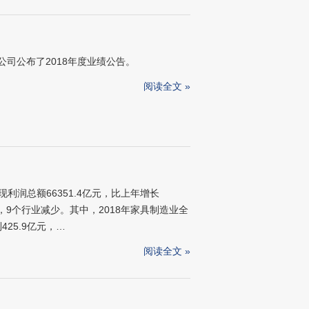
市公司公布了2018年度业绩公告。
阅读全文 »
利润总额66351.4亿元，比上年增长
，9个行业减少。其中，2018年家具制造业全
425.9亿元，…
阅读全文 »