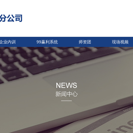
企业内训
99赢利系统
师资团
现场视频