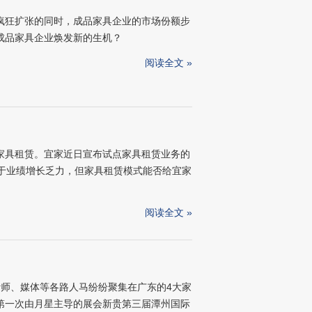
疯狂扩张的同时，成品家具企业的市场份额步
成品家具企业焕发新的生机？
阅读全文 »
具租赁。宜家近日宣布试点家具租赁业务的
于业绩增长乏力，但家具租赁模式能否给宜家
阅读全文 »
师、媒体等各路人马纷纷聚集在广东的4大家
第一次由月星主导的展会新贵第三届潭州国际