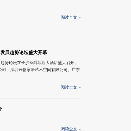
阅读全文 »
商发展趋势论坛盛大开幕
展趋势论坛在长沙圣爵菲斯大酒店盛大召开。
公司、深圳云物家居艺术空间有限公司、广东
阅读全文 »
办
阅读全文 »